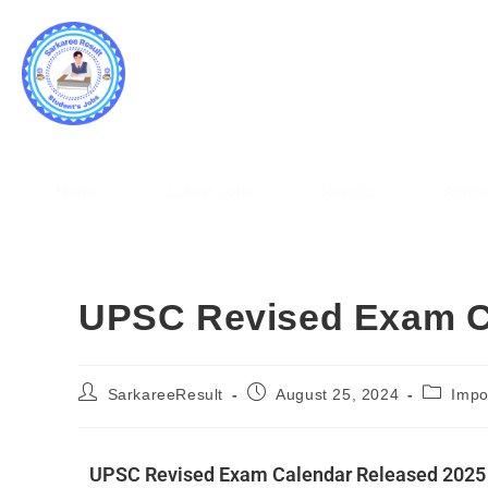
SARK
WWW.
Home
Latest Jobs
Results
Admis
UPSC Revised Exam C
SarkareeResult
August 25, 2024
Impo
UPSC Revised Exam Calendar Released 2025