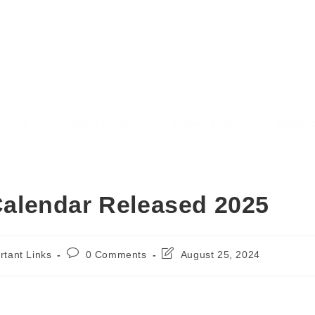
AREE RESULT
SARKAREERESULT.IN
sions
Admit Cards
Answer Keys
Syllabu
alendar Released 2025
rtant Links
0 Comments
August 25, 2024