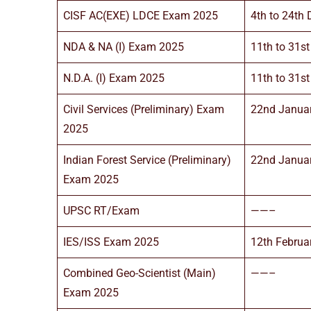
CISF AC(EXE) LDCE Exam 2025
4th to 24th
NDA & NA (I) Exam 2025
11th to 31s
N.D.A. (I) Exam 2025
11th to 31s
Civil Services (Preliminary) Exam
22nd Januar
2025
Indian Forest Service (Preliminary)
22nd Januar
Exam 2025
UPSC RT/Exam
——–
IES/ISS Exam 2025
12th Februa
Combined Geo-Scientist (Main)
——–
Exam 2025