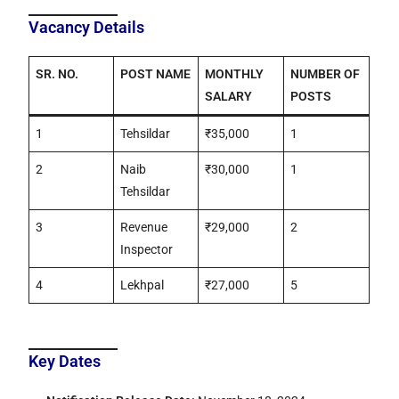
Vacancy Details
SR. NO.
POST NAME
MONTHLY
NUMBER OF
SALARY
POSTS
1
Tehsildar
₹35,000
1
2
Naib
₹30,000
1
Tehsildar
3
Revenue
₹29,000
2
Inspector
4
Lekhpal
₹27,000
5
Key Dates